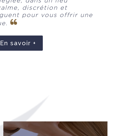
légiée, dans un lieu
calme, discrétion et
guent pour vous offrir une
ue
.
En savoir +