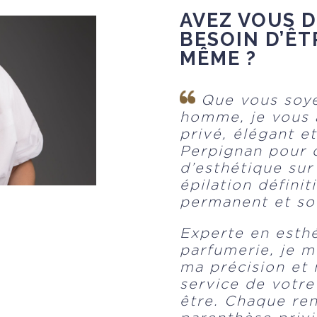
AVEZ VOUS D
BESOIN D’ÊT
MÊME ?
Que vous soy
homme, je vous 
privé, élégant 
Perpignan pour 
d’esthétique sur
épilation définit
permanent et soi
Experte en esthé
parfumerie, je m
ma précision et 
service de votre
être. Chaque re