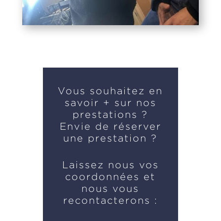
Vous souhaitez en
savoir + sur nos
prestations ?
Envie de réserver
une prestation ?
Laissez nous vos
coordonnées et
nous vous
recontacterons :